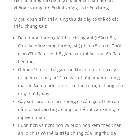
Dấu hiệu ung thư dạ dày ở giai đoạn đầu mơ hồ,
không rõ ràng, nhiều khi không có triệu chứng.
Ở giai đoạn tiến triển, ung thư dạ dày có thể có các
triệu chứng sau:
Đau bụng: thường là triệu chứng gợi ý đầu tiên,
đau dai dẳng vùng thượng vị ( phía trên rốn). Thời
gian đầu đau cso thể giảm sau khi ăn, sau đó đau
liên tục,
Ợ hơi: ợ hơi có thể gặp sau khi ăn no, ăn đồ cay
nóng hoặc uống nước có gas nhưng nhanh chóng
mất đi. Nếu ợ hơi liên tục có thể là triệu chứng của
ung thư dạ dày.
Gầy sút cân: chán ăn, không có cảm giác them ăn
dẫn tới sút cân hoặc cũng có thể sút cân không rõ
nguyên nhân.
Buồn nôn và nôn: nôn và buồn nôn kèm theo chán
ăn, ợ chua có thể là triệu chứng của ung thư dạ