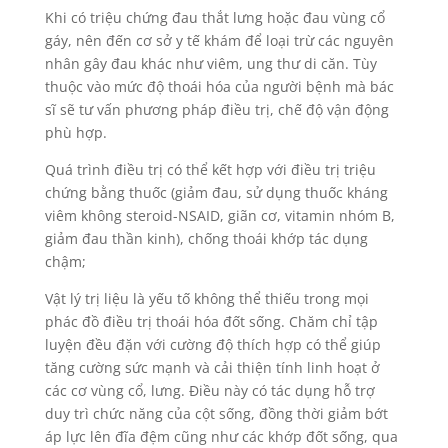
Khi có triệu chứng đau thắt lưng hoặc đau vùng cổ
gáy, nên đến cơ sở y tế khám để loại trừ các nguyên
nhân gây đau khác như viêm, ung thư di căn. Tùy
thuộc vào mức độ thoái hóa của người bệnh mà bác
sĩ sẽ tư vấn phương pháp điều trị, chế độ vận động
phù hợp.
Quá trình điều trị có thể kết hợp với điều trị triệu
chứng bằng thuốc (giảm đau, sử dụng thuốc kháng
viêm không steroid-NSAID, giãn cơ, vitamin nhóm B,
giảm đau thần kinh), chống thoái khớp tác dụng
chậm;
Vật lý trị liệu là yếu tố không thể thiếu trong mọi
phác đồ điều trị thoái hóa đốt sống. Chăm chỉ tập
luyện đều đặn với cường độ thích hợp có thể giúp
tăng cường sức mạnh và cải thiện tính linh hoạt ở
các cơ vùng cổ, lưng. Điều này có tác dụng hỗ trợ
duy trì chức năng của cột sống, đồng thời giảm bớt
áp lực lên đĩa đệm cũng như các khớp đốt sống, qua