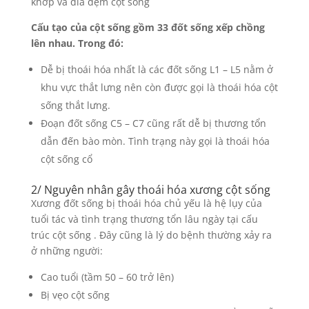
khớp và đĩa đệm cột sống
Cấu tạo của cột sống gồm 33 đốt sống xếp chồng
lên nhau. Trong đó:
Dễ bị thoái hóa nhất là các đốt sống L1 – L5 nằm ở
khu vực thắt lưng nên còn được gọi là thoái hóa cột
sống thắt lưng.
Đoạn đốt sống C5 – C7 cũng rất dễ bị thương tổn
dẫn đến bào mòn. Tình trạng này gọi là thoái hóa
cột sống cổ
2/ Nguyên nhân gây thoái hóa xương cột sống
Xương đốt sống bị thoái hóa chủ yếu là hệ lụy của
tuổi tác và tình trạng thương tổn lâu ngày tại cấu
trúc cột sống . Đây cũng là lý do bệnh thường xảy ra
ở những người:
Cao tuổi (tầm 50 – 60 trở lên)
Bị vẹo cột sống