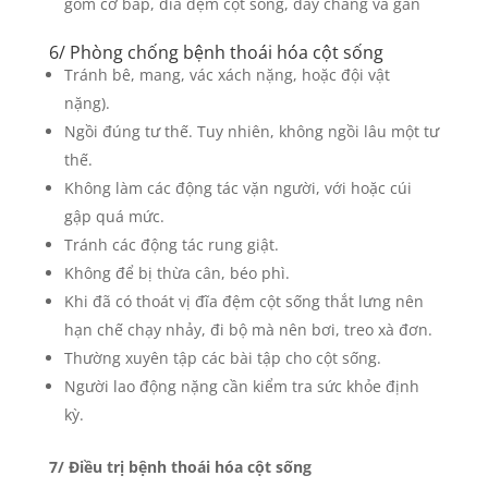
gồm cơ bắp, đĩa đệm cột sống, dây chằng và gân
6/ Phòng chống bệnh thoái hóa cột sống
Tránh bê, mang, vác xách nặng, hoặc đội vật
nặng).
Ngồi đúng tư thế. Tuy nhiên, không ngồi lâu một tư
thế.
Không làm các động tác vặn người, với hoặc cúi
gập quá mức.
Tránh các động tác rung giật.
Không để bị thừa cân, béo phì.
Khi đã có thoát vị đĩa đệm cột sống thắt lưng nên
hạn chế chạy nhảy, đi bộ mà nên bơi, treo xà đơn.
Thường xuyên tập các bài tập cho cột sống.
Người lao động nặng cần kiểm tra sức khỏe định
kỳ.
7/ Điều trị bệnh thoái hóa cột sống