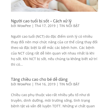
Người cao tuổi bị sốt – Cách xử lý
bởi
WowPee
|
Th4 17, 2019
|
TIN NỔI BẬT
Người cao tuổi (NCT) do đặc điểm sinh lý có nhiều
thay đổi nên mọi chức năng của cơ thể cũng thay đổi
theo và đặc biệt là dễ mắc các bệnh hơn. Các bệnh
của NCT cũng rất dễ liên quan với nhau nhất là khi
họ sốt. Khi NCT bị sốt, nếu chúng ta không biết xử trí
thì có...
Tăng chiều cao cho bé dễ dàng
bởi
WowPee
|
Th4 16, 2019
|
TIN NỔI BẬT
Chiều cao phụ thuộc vào rất nhiều yếu tố như di
truyền, dinh dưỡng, môi trường sống, tình trạng
bệnh tật và vấn đề luyện TDTT. Những vi chất quan