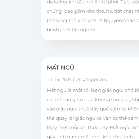
do luồng khí tắc nghẽn từ phổi. Các triệ
chứng bao gồm khó thở, ho, tiết chất n
(đờm) và thở khò khè. 2/ Nguyên nhân 
bệnh phổi tắc nghẽn...
MẤT NGỦ
Th1 14, 2025
|
Uncategorized
Mất ngủ là một rối loạn giấc ngủ, phổ b
có thể bao gồm ngủ không sâu giấc, kh
vào giấc ngủ, thức dậy quá sớm và khô
thể quay lại giấc ngủ và vẫn có thể cảm
thấy mệt mỏi khi thức dậy. Mất ngủ có 
gây tình trạng mệt mỏi, khó chịu ảnh