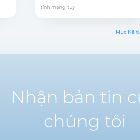
tính mạng, tuy...
Mục Kế ti
Nhận bản tin 
chúng tôi