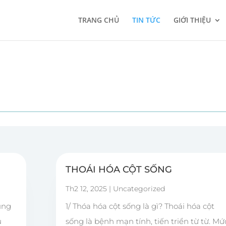
TRANG CHỦ
TIN TỨC
GIỚI THIỆU
THOÁI HÓA CỘT SỐNG
Th2 12, 2025
|
Uncategorized
ụng
1/ Thóa hóa cột sống là gì? Thoái hóa cột
u
sống là bệnh mạn tính, tiến triển từ từ. Mứ