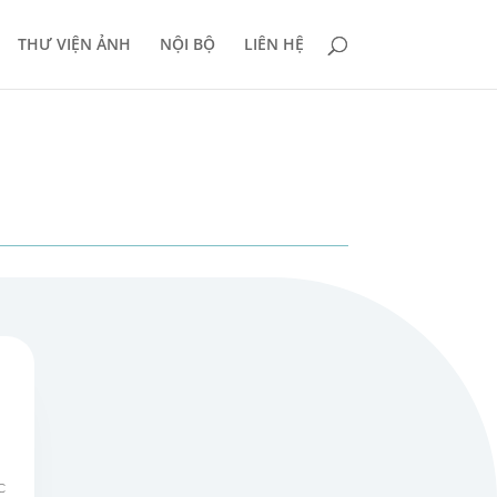
THƯ VIỆN ẢNH
NỘI BỘ
LIÊN HỆ
c