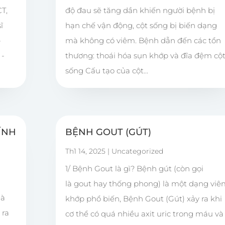
T,
độ đau sẽ tăng dần khiến người bệnh bị
ĩ
hạn chế vận động, cột sống bị biến dạng
-
mà không có viêm. Bệnh dẫn đến các tổn
 -
thương: thoái hóa sụn khớp và đĩa đệm cộ
sống Cấu tạo của cột...
ÍNH
BỆNH GOUT (GÚT)
Th1 14, 2025
|
Uncategorized
1/ Bệnh Gout là gì? Bệnh gút (còn gọi
là gout hay thống phong) là một dạng vi
là
khớp phổ biến, Bệnh Gout (Gút) xảy ra khi
 ra
cơ thể có quá nhiều axit uric trong máu và