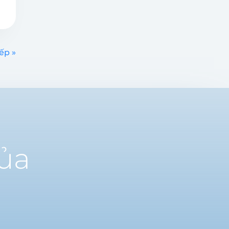
ếp »
của