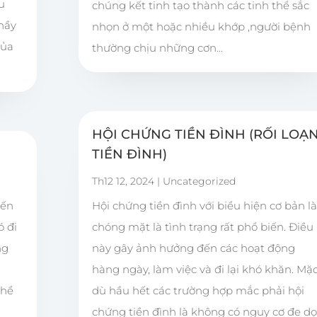
u
chúng kết tinh tạo thành các tinh thể sắc
hầy
nhọn ở một hoặc nhiều khớp ,người bệnh
của
thường chịu những cơn...
HỘI CHỨNG TIỀN ĐÌNH (RỐI LOẠ
TIỀN ĐÌNH)
Th12 12, 2024
|
Uncategorized
iến
Hội chứng tiền đình với biểu hiện cơ bản l
ó đi
chóng mặt là tình trạng rất phổ biến. Điều
ng
này gây ảnh hưởng đến các hoạt động
hàng ngày, làm việc và đi lại khó khăn. Mặ
thể
dù hầu hết các trường hợp mắc phải hội
chứng tiền đình là không có nguy cơ đe d