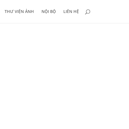
THƯ VIỆN ẢNH
NỘI BỘ
LIÊN HỆ