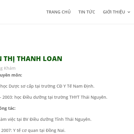
TRANG CHỦ
TIN TỨC
GIỚI THIỆU
 THỊ THANH LOAN
ng Khám
huyên môn:
học Dược sơ cấp tại trường CĐ Y Tế Nam Định.
 2003: học Điều dưỡng tại trường THYT Thái Nguyên.
ông tác:
làm việc tại BV Điều dưỡng Tỉnh Thái Nguyên.
2007: Y tế cơ quan tại Đồng Nai.