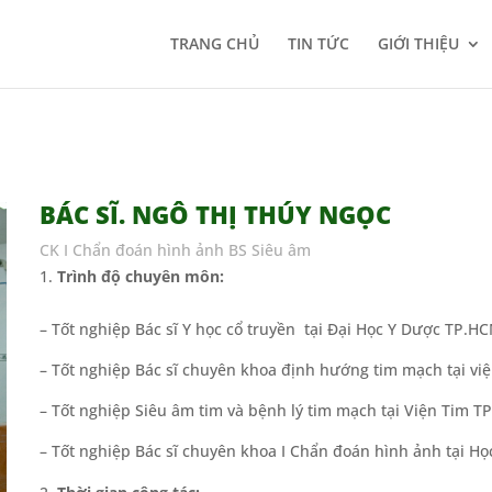
TRANG CHỦ
TIN TỨC
GIỚI THIỆU
BÁC SĨ. NGÔ THỊ THÚY NGỌC
CK I Chẩn đoán hình ảnh BS Siêu âm
Trình độ chuyên môn:
– Tốt nghiệp Bác sĩ Y học cổ truyền tại Đại Học Y Dược TP.
– Tốt nghiệp Bác sĩ chuyên khoa định hướng tim mạch tại vi
– Tốt nghiệp Siêu âm tim và bệnh lý tim mạch tại Viện Tim 
– Tốt nghiệp Bác sĩ chuyên khoa I Chẩn đoán hình ảnh tại H