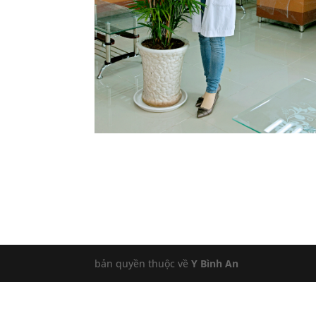
bản quyền thuộc về
Y Bình An