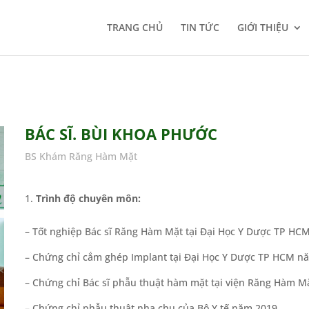
TRANG CHỦ
TIN TỨC
GIỚI THIỆU
BÁC SĨ. BÙI KHOA PHƯỚC
BS Khám Răng Hàm Mặt
Trình độ chuyên môn:
– Tốt nghiệp Bác sĩ Răng Hàm Mặt tại Đại Học Y Dược TP HC
– Chứng chỉ cắm ghép Implant tại Đại Học Y Dược TP HCM n
– Chứng chỉ Bác sĩ phẫu thuật hàm mặt tại viện Răng Hàm 
– Chứng chỉ phẫu thuật nha chu của Bộ Y tế năm 2019.