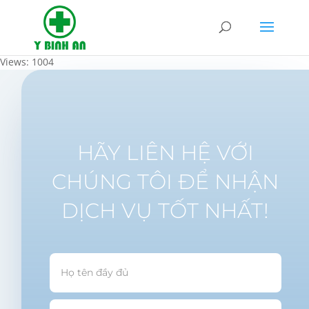
Views: 1004
HÃY LIÊN HỆ VỚI
CHÚNG TÔI ĐỂ NHẬN
DỊCH VỤ TỐT NHẤT!